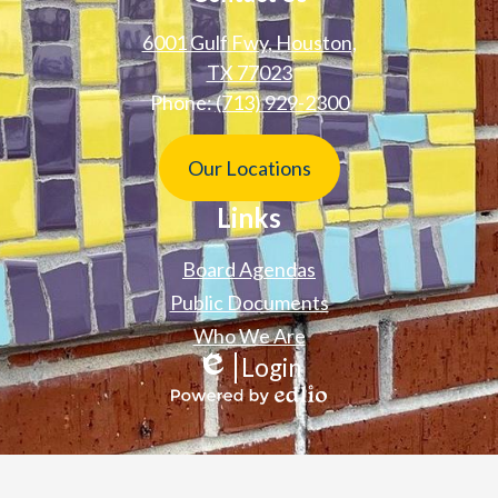
6001 Gulf Fwy, Houston,
TX 77023
Phone:
(713) 929-2300
Footer
Our Locations
Button
Links
Board Agendas
Public Documents
Who We Are
Login
Edlio
Powered
by
Edlio