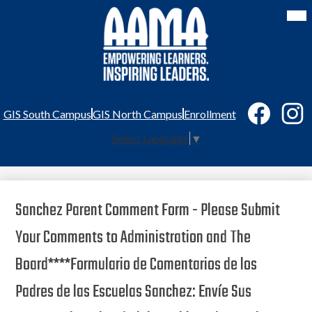
Skip
Mai
Me
to
Tog
main
content
George
I.
Sanchez
Charter
School
Social
Header
GIS South Campus
GIS North Campus
Enrollment
Media
Links
Links
Facebook
Instag
Select Language
▼
Sanchez Parent Comment Form - Please Submit
Your Comments to Administration and The
Board****Formulario de Comentarios de los
Padres de las Escuelas Sanchez: Envíe Sus